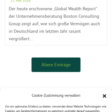
27. Mai 2026
Der heute erschienene „Global Wealth Report“
der Unternehmensberatung Boston Consulting
Group zeigt auf, wie sich große Vermögen auch
in Deutschland im letzten Jahr rasant
vergrößert...
Ältere Einträge
Cookie-Zustimmung verwalten
Karoline Otte
MdB
Um ein optimales Erlebnis zu bieten, verwendet diese Website Technologien wie
Platz der Republik 1
Cookies, um Geräteinformationen zu speichern und/oder darauf zuzugreifen.