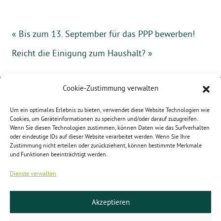
« Bis zum 13. September für das PPP bewerben!
Reicht die Einigung zum Haushalt? »
Cookie-Zustimmung verwalten
Karoline Otte
MdB
Um ein optimales Erlebnis zu bieten, verwendet diese Website Technologien wie
Platz der Republik 1
Cookies, um Geräteinformationen zu speichern und/oder darauf zuzugreifen.
11011 Berlin
Wenn Sie diesen Technologien zustimmen, können Daten wie das Surfverhalten
oder eindeutige IDs auf dieser Website verarbeitet werden. Wenn Sie Ihre
Zustimmung nicht erteilen oder zurückziehent, können bestimmte Merkmale
und Funktionen beeinträchtigt werden.
Kontakt
Telefon: 030 227 72830
Dienste verwalten
karo.otte@bundestag.de
Akzeptieren
Social Media